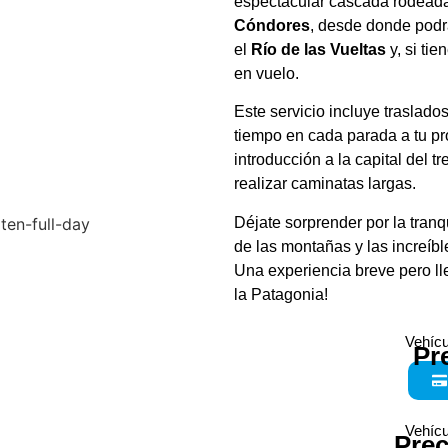
espectacular cascada rodeada
Cóndores
, desde donde podr
el
Río de las Vueltas
y, si ti
en vuelo.
Este servicio incluye traslado
tiempo en cada parada a tu pr
introducción a la capital del t
realizar caminatas largas.
Déjate sorprender por la tranq
de las montañas y las increíbl
Una experiencia breve pero l
la Patagonia!
Vehícu
Pr
Vehícu
Prec