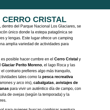
 CERRO CRISTAL
e, dentro del Parque Nacional Los Glaciares, se
ncón único donde la estepa patagónica se
es y lengas. Este lugar ofrece un camping
una amplia variedad de actividades para
, es posible hacer cumbre en el
Cerro Cristal
y
l
Glaciar Perito Moreno
, el lago Roca y las
el contrario prefieres algo más tranquilo,
actividades tales como la
pesca recreativa
rrones y arco iris),
cabalgatas
,
avistajes de
canas
para vivir un auténtico día de campo, con
ila de ovejas (según la temporada) y la
res.
eal para quienes buscan combinar aventura,