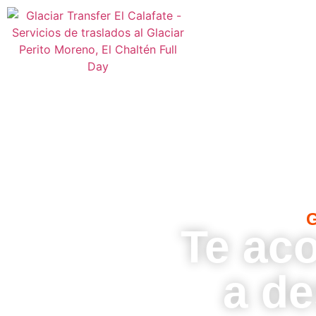
G
Te a
a de