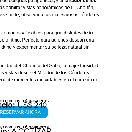
 de bosques patagónicos, y el
Mirador de los
ás admirar vistas panorámicas de El Chaltén,
enes suerte, observar a los majestuosos cóndores
s cómodos y flexibles para que disfrutes de tu
opio ritmo. Perfecto para quienes desean una
rekking y experimentar su belleza natural sin
uilidad del Chorrillo del Salto, la majestuosidad
es vistas desde el Mirador de los Cóndores.
lena de momentos inolvidables en el corazón de
lo con hasta
4 pasajeros
ecio:
US$ 240
RESERVAR AHORA
lo con hasta
6 pasajeros
io:
A COTIZAR