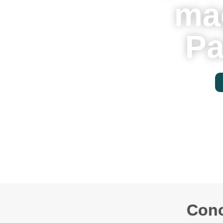
mag
Pa
Cono