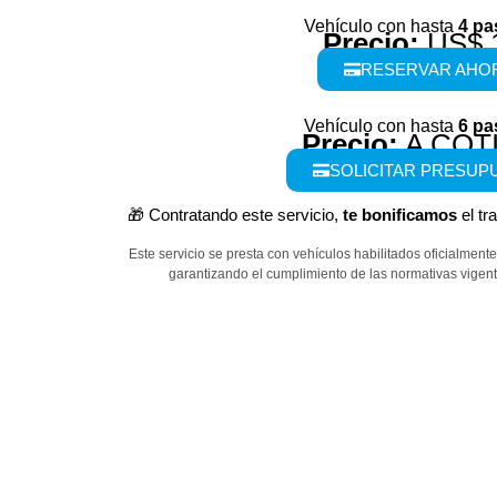
Vehículo con hasta
4 pa
Precio:
US$ 
RESERVAR AHO
Vehículo con hasta
6 pa
Precio:
A COT
SOLICITAR PRESUP
🎁 Contratando este servicio,
te bonificamos
el tr
Este servicio se presta con vehículos habilitados oficialment
garantizando el cumplimiento de las normativas vigent