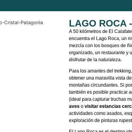
LAGO ROCA -
A 50 kilómetros de El Calafat
encuentra el Lago Roca, un ri
mezcla con los bosques de ñir
organizado, un restaurante y 
disfrutar de la naturaleza.
Para los amantes del trekking
obtener una maravilla vista de
montañas circundantes. Si por 
también es posible practicar 
(ideal para capturar truchas ma
aves
o
visitar estancias cer
actividades como asados, esqu
exploración de pinturas rupest
El Lago Roca es el destino id