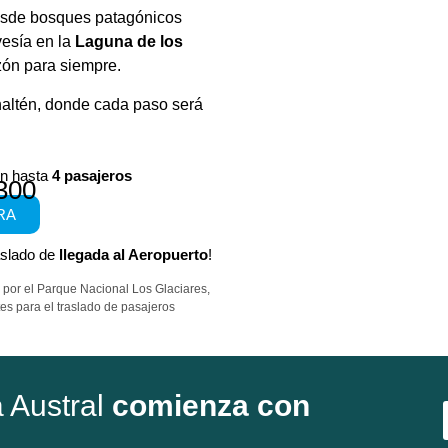
esde bosques patagónicos
vesía en la
Laguna de los
zón para siempre.
haltén, donde cada paso será
on hasta
4 pasajeros
300
RA
aslado de
llegada al Aeropuerto
!
e por el Parque Nacional Los Glaciares,
es para el traslado de pasajeros
a Austral
comienza con